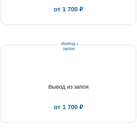
от
1 700
₽
Вывод из запоя
от
1 700
₽