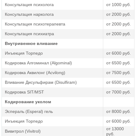
находится под наблюдением специалистов.
Консультация психолога
от 1000 руб.
Консультация нарколога
от 2000 руб.
Противопоказания к процедуре
Консультация психотерапевта
от 2000 руб.
В нашей клинике можно закодироваться по Довженко,
Консультация психиатра
от 2000 руб.
если нет никаких противопоказаний по здоровью.
Процедура не проводится при наличии следующих
Внутривенное вливание
проблем:
Инъекция Торпедо
от 6000 руб.
состояние опьянения,
Кодировка Алгоминал (Algominal)
от 6500 руб.
абстинентный синдром,
Кодировка Аквилонг (Acvilong)
от 7500 руб.
нарушенное восприятие реальности,
Вливание Дисульфирам (Disulfiram)
от 6500 руб.
психические отклонения,
Кодировка SIT/MST
от 7000 руб.
черепно-мозговые травмы,
Кодирование уколом
перенесенные недавно инсульты или инфаркты,
Эспераль (Esperal) гель
от 8000 руб.
инфекционные болезни в острой стадии.
Инъекция Торпедо
от 6000 руб.
Используя метод Довженко, мы не назначаем
от 13000
Вивитрол (Vivitrol)
медикаменты. Никаких кардинальных изменений с
руб.