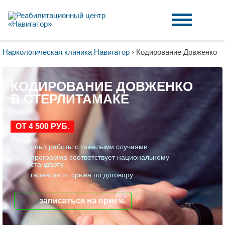
Наркологическая клиника Навигатор
›
Кодирование Довженко
КОДИРОВАНИЕ ДОВЖЕНКО
В СТЕРЛИТАМАКЕ
ОТ 4 500 РУБ.
опыт работы с тяжелыми случаями
программа соответствует национальному
стандарту
гарантия от срыва по договору
записаться на прием