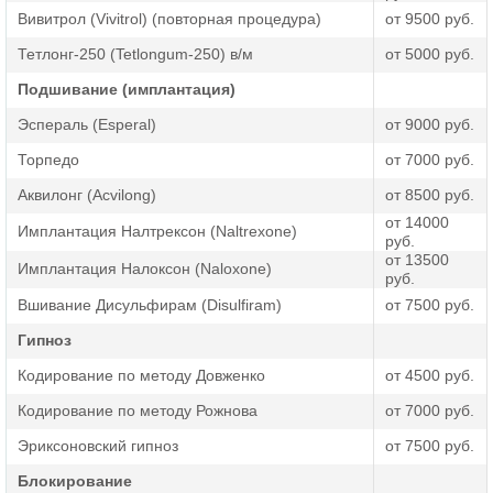
личностью не происходит, просто корректируется
Вивитрол (Vivitrol) (повторная процедура)
от 9500 руб.
отношение к алкоголю, что говорит о полной
безопасности кодирования. Звоните или оставляйте
Тетлонг-250 (Tetlongum-250) в/м
от 5000 руб.
заявку на сайте, и мы ответим на все ваши вопросы.
Подшивание (имплантация)
Эспераль (Esperal)
от 9000 руб.
Торпедо
от 7000 руб.
Аквилонг (Acvilong)
от 8500 руб.
от 14000
Имплантация Налтрексон (Naltrexone)
руб.
от 13500
Имплантация Налоксон (Naloxone)
руб.
Вшивание Дисульфирам (Disulfiram)
от 7500 руб.
Гипноз
Кодирование по методу Довженко
от 4500 руб.
Кодирование по методу Рожнова
от 7000 руб.
Эриксоновский гипноз
от 7500 руб.
Блокирование